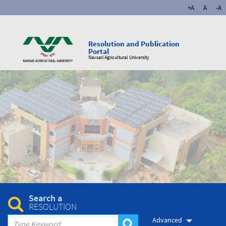
+A
A
-A
Resolution and Publication
Portal
Navsari Agricultural University
Search a
RESOLUTION
Advanced