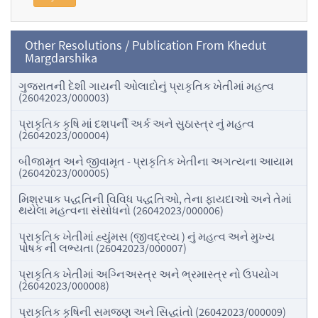
Other Resolutions / Publication From Khedut
Margdarshika
ગુજરાતની દેશી ગાયની ઓલાદોનું પ્રાકૃતિક ખેતીમાં મહત્વ
(26042023/000003)
પ્રાકૃતિક કૃષિ માં દશપર્ની અર્ક અને સુઠાસ્ત્ર નું મહત્વ
(26042023/000004)
બીજામૃત અને જીવામૃત - પ્રાકૃતિક ખેતીના અગત્યના આયામ
(26042023/000005)
મિશ્રપાક પદ્ધતિની વિવિધ પદ્ધતિઓ, તેના ફાયદાઓ અને તેમાં
થયેલા મહત્વના સંસોધનો (26042023/000006)
પ્રાકૃતિક ખેતીમાં હ્યુંમસ (જીવદ્રવ્ય ) નું મહત્વ અને મુખ્ય
પોષક ની લભ્યતા (26042023/000007)
પ્રાકૃતિક ખેતીમાં અગ્નિઅસ્ત્ર અને ભ્રમાસ્ત્ર નો ઉપયોગ
(26042023/000008)
પ્રાકૃતિક કૃષિની સમજણ અને સિદ્ધાંતો (26042023/000009)