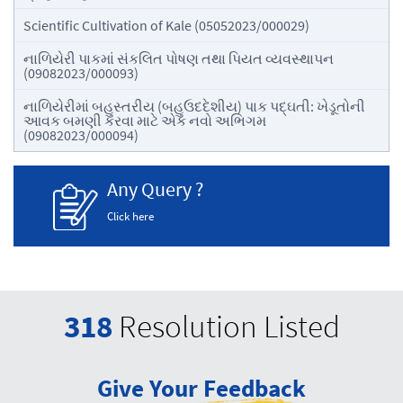
Scientific Cultivation of Kale (05052023/000029)
નાળિયેરી પાકમાં સંકલિત પોષણ તથા પિયત વ્યવસ્થાપન
(09082023/000093)
નાળિયેરીમાં બહુસ્તરીય (બહુઉદદેશીય) પાક પદ્ઘતી: ખેડૂતોની
આવક બમણી કરવા માટે એક નવો અભિગમ
(09082023/000094)
Any Query ?
Click here
318
Resolution Listed
Give Your Feedback