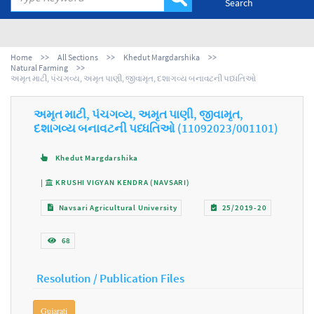
Search
Home
All Sections
Khedut Margdarshika
Natural Farming
અમૃત માટી, પંચગવ્ય, અમૃત પાણી, જીવામૃત, દશાગવ્ય બનાવટની પધ્ધતિઓ
અમૃત માટી, પંચગવ્ય, અમૃત પાણી, જીવામૃત,
દશાગવ્ય બનાવટની પધ્ધતિઓ (11092023/001101)
Khedut Margdarshika
|
KRUSHI VIGYAN KENDRA (NAVSARI)
Navsari Agricultural University
25/2019-20
68
Resolution / Publication Files
Gujarati