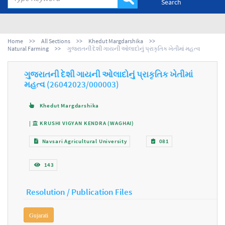
Search
Home
All Sections
Khedut Margdarshika
Natural Farming
ગુજરાતની દેશી ગાયની ઓલાદોનું પ્રાકૃતિક ખેતીમાં મહત્વ
ગુજરાતની દેશી ગાયની ઓલાદોનું પ્રાકૃતિક ખેતીમાં
મહત્વ (26042023/000003)
Khedut Margdarshika
|
KRUSHI VIGYAN KENDRA (WAGHAI)
Navsari Agricultural University
081
143
Resolution / Publication Files
Gujarati