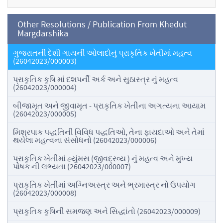
Other Resolutions / Publication From Khedut
Margdarshika
ગુજરાતની દેશી ગાયની ઓલાદોનું પ્રાકૃતિક ખેતીમાં મહત્વ
(26042023/000003)
પ્રાકૃતિક કૃષિ માં દશપર્ની અર્ક અને સુઠાસ્ત્ર નું મહત્વ
(26042023/000004)
બીજામૃત અને જીવામૃત - પ્રાકૃતિક ખેતીના અગત્યના આયામ
(26042023/000005)
મિશ્રપાક પદ્ધતિની વિવિધ પદ્ધતિઓ, તેના ફાયદાઓ અને તેમાં
થયેલા મહત્વના સંસોધનો (26042023/000006)
પ્રાકૃતિક ખેતીમાં હ્યુંમસ (જીવદ્રવ્ય ) નું મહત્વ અને મુખ્ય
પોષક ની લભ્યતા (26042023/000007)
પ્રાકૃતિક ખેતીમાં અગ્નિઅસ્ત્ર અને ભ્રમાસ્ત્ર નો ઉપયોગ
(26042023/000008)
પ્રાકૃતિક કૃષિની સમજણ અને સિદ્ધાંતો (26042023/000009)