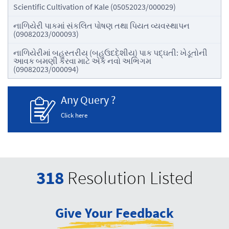
Scientific Cultivation of Kale (05052023/000029)
નાળિયેરી પાકમાં સંકલિત પોષણ તથા પિયત વ્યવસ્થાપન
(09082023/000093)
નાળિયેરીમાં બહુસ્તરીય (બહુઉદદેશીય) પાક પદ્ઘતી: ખેડૂતોની
આવક બમણી કરવા માટે એક નવો અભિગમ
(09082023/000094)
Any Query ?
Click here
318
Resolution Listed
Give Your Feedback