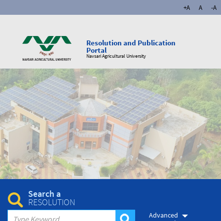
+A
A
-A
Resolution and Publication
Portal
Navsari Agricultural University
Search a
RESOLUTION
Advanced