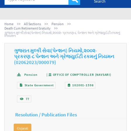
Search
Home
All Sections
Pension
Death Cum Retirement Gratuity
ગુજરાત મુલ્કી સેવા(પેન્શન) નિયમો,૨૦૦૨- પ્રકરણ-૮ પેન્શન અને ગ્રેજ્યુઈટી રકમનું
નિયમન
ગુજરાત મુલ્કી સેવા(પેન્શન) નિયમો,૨૦૦૨-
પ્રકરણ-૮ પેન્શન અને ગ્રેજ્યુઈટી રકમનું નિયમન
(02062023/000079)
Pension
|
OFFICE OF COMPTROLLER (NAVSARI)
State Government
102001-1598
77
Resolution / Publication Files
Gujarati