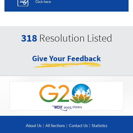
Click here
318
Resolution Listed
Give Your Feedback
About Us
All Sections
Contact Us
Statistics