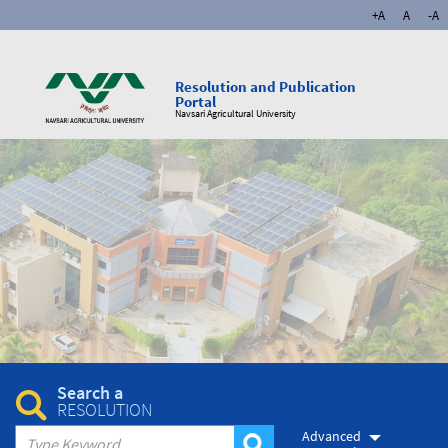
+A
A
-A
Resolution and Publication
Portal
Navsari Agricultural University
Search a
RESOLUTION
Advanced