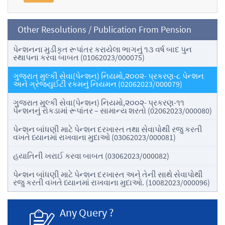
Other Resolutions / Publication From Pension
પેન્શનના મુડીકૃત રૂપાંતર કરાયેલા ભાગનું ૧૩ વર્ષ બાદ પુન
સ્થાપના કરવા બાબત (01062023/000075)
ગુજરાત મુલ્કી સેવા(પેન્શન) નિયમો,૨૦૦૨- પ્રકરણ-૮ પેન્શન
અને ગ્રેજ્યુઈટી રકમનું નિયમન (02062023/000079)
ગુજરાત મુલ્કી સેવા(પેન્શન) નિયમો,૨૦૦૨- પ્રકરણ-૧૧
પેન્શનનું રોકડામાં રૂપાંતર – સામાન્ય શરતો (02062023/000080)
પેન્શન બાંધણી માટે પેન્શન દરખાસ્ત તથા સેવાપોથી રજુ કરતી
વખતે ધ્યાનમાં રાખવાના મુદાઓ (03062023/000081)
હયાતિની ખરાઈ કરવા બાબત (03062023/000082)
પેન્શન બાંધણી માટે પેન્શન દરખાસ્ત અને તેની સાથે સેવાપોથી
રજુ કરતી વખતે ધ્યાનમાં રાખવાના મુદાઓ. (10082023/000096)
Any Query ?